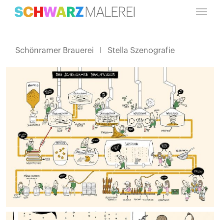
Skip
Menu
to
main
content
Schönramer
Brauerei
I
Stella
Szenografie